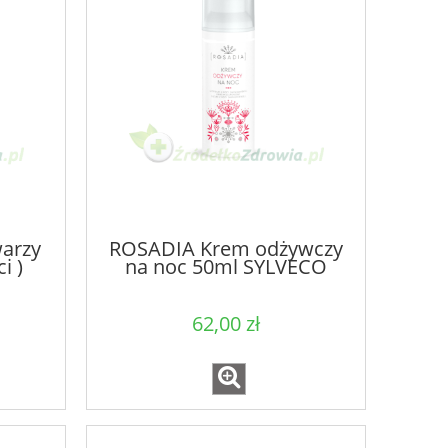
arzy
ROSADIA Krem odżywczy
i )
na noc 50ml SYLVECO
62,00 zł
0g
Żel aktywny kasztanowiec,
Naturalny olej
miłorząb, babka lancetowata
drzewka herb
200ml