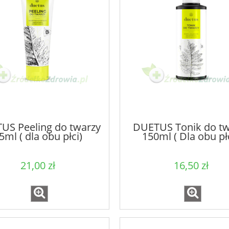
US Peeling do twarzy
DUETUS Tonik do tw
5ml ( dla obu płci)
150ml ( Dla obu płc
21,00 zł
16,50 zł
ywokostowy FORTE z
Galgant korzeń mielony 5
m i podagrycznik 100
ml FARMVIT