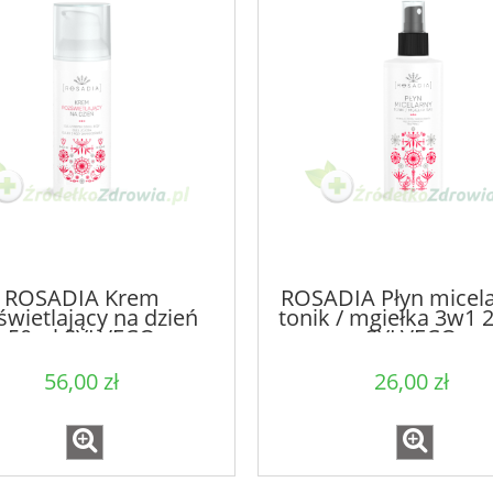
29,90 zł
7,00 zł
ROSADIA Krem
ROSADIA Płyn micela
świetlający na dzień
tonik / mgiełka 3w1 
50ml SYLVECO
SYLVECO
56,00 zł
26,00 zł