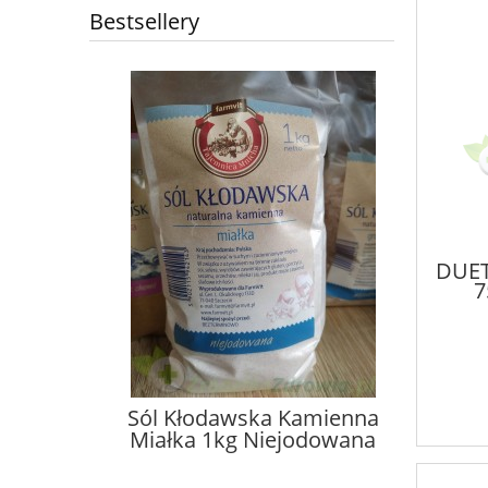
Bestsellery
DUET
7
ina i
Sól Kłodawska Kamienna
Olej ż
00ml
Miałka 1kg Niejodowana
gojnikie