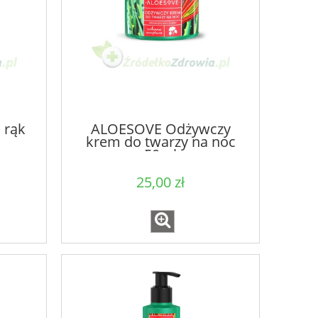
 rąk
ALOESOVE Odżywczy
krem do twarzy na noc
50ml
25,00 zł