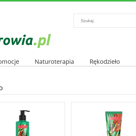
omocje
Naturoterapia
Rękodzieło
o