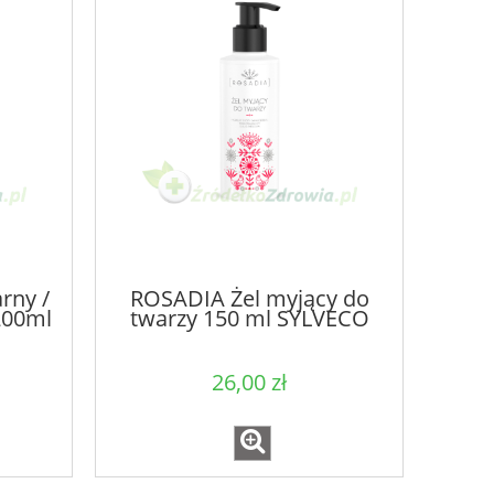
15,00 zł
19,0
rny /
ROSADIA Żel myjący do
200ml
twarzy 150 ml SYLVECO
26,00 zł