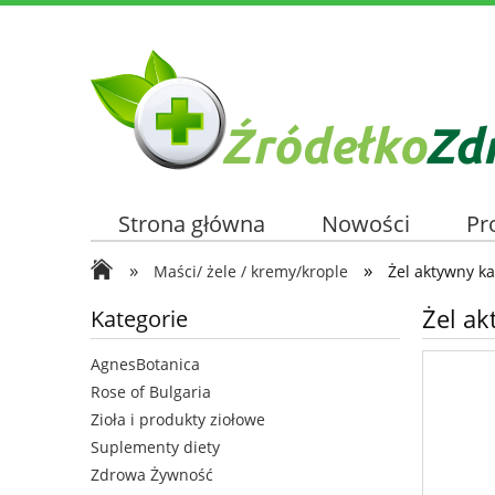
Strona główna
Nowości
Pr
»
»
Maści/ żele / kremy/krople
Żel aktywny k
Żel ak
Kategorie
AgnesBotanica
Rose of Bulgaria
Zioła i produkty ziołowe
Suplementy diety
Zdrowa Żywność