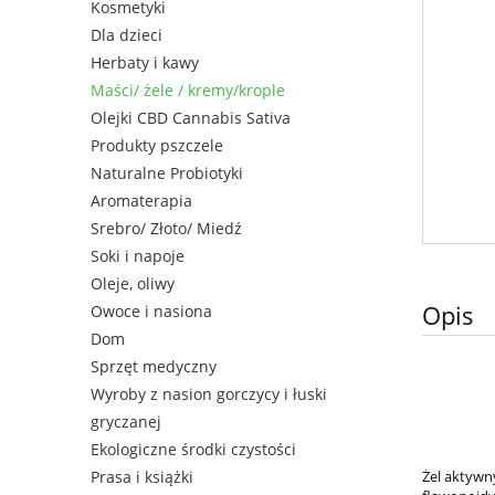
Kosmetyki
Dla dzieci
Herbaty i kawy
Maści/ żele / kremy/krople
Olejki CBD Cannabis Sativa
Produkty pszczele
Naturalne Probiotyki
Aromaterapia
Srebro/ Złoto/ Miedź
Soki i napoje
Oleje, oliwy
Opis
Owoce i nasiona
Dom
Żel 
Sprzęt medyczny
P
Wyroby z nasion gorczycy i łuski
gryczanej
Ekologiczne środki czystości
Prasa i książki
Żel aktywn