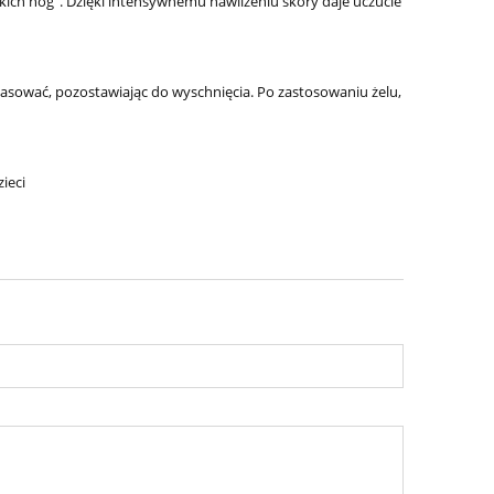
kich nóg". Dzięki intensywnemu nawilżeniu skóry daje uczucie
wmasować, pozostawiając do wyschnięcia. Po zastosowaniu żelu,
ieci