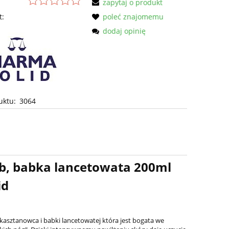
zapytaj o produkt
t:
poleć znajomemu
dodaj opinię
uktu:
3064
 babka lancetowata 200ml
d
kasztanowca i babki lancetowatej która jest bogata we