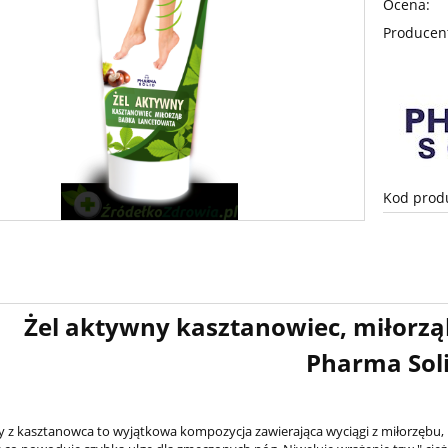
Ocena:
Producen
Kod prod
aktywny kasztanowiec, miłorząb,
harma Soli
y z kasztanowca to wyjątkowa kompozycja zawierająca wyciągi z miłorzębu, 