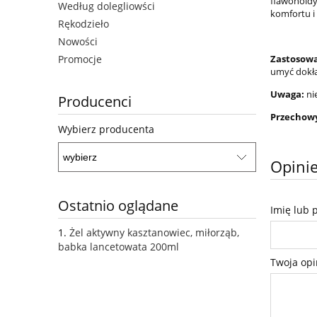
flawonoidy
Według dolegliowści
komfortu i
Rękodzieło
Nowości
Promocje
Zastosowa
umyć dokła
Uwaga:
ni
Producenci
Przechow
Wybierz producenta
Opinie
Ostatnio oglądane
Imię lub 
Żel aktywny kasztanowiec, miłorząb,
babka lancetowata 200ml
Twoja opi