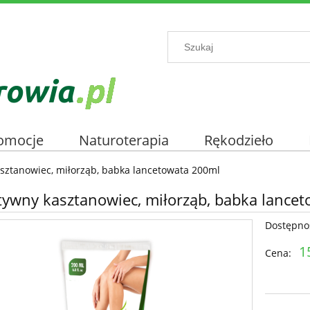
omocje
Naturoterapia
Rękodzieło
asztanowiec, miłorząb, babka lancetowata 200ml
tywny kasztanowiec, miłorząb, babka lance
Dostępno
1
Cena: