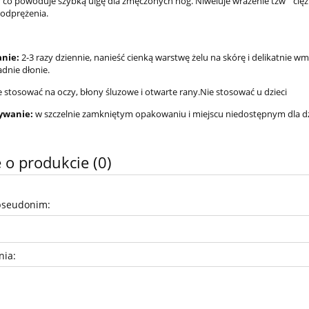
 co powoduje szybką ulgę dla zmęczonych nóg. Niweluje wrażenie tzw " cięż
 odprężenia.
nie:
2-3 razy dziennie, nanieść cienką warstwę żelu na skórę i delikatnie 
dnie dłonie.
e stosować na oczy, błony śluzowe i otwarte rany.Nie stosować u dzieci
ywanie:
w szczelnie zamkniętym opakowaniu i miejscu niedostępnym dla dz
 o produkcie (0)
pseudonim:
nia: